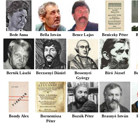
Bede Anna
Bella István
Bence Lajos
Beniczky Péter
B
Bertók László
Berzsenyi Dániel
Bessenyei
Bíró József
Bu
György
Bondy Alex
Bornemisza
Bozsik Péter
Brasnyó István
B
Péter