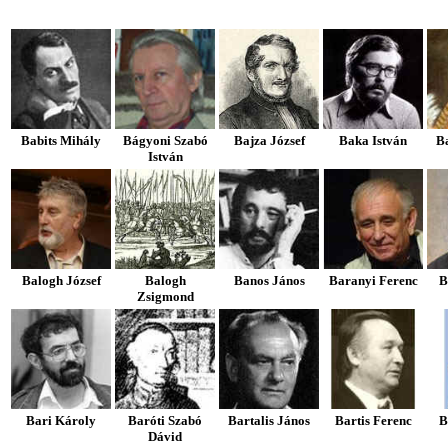
Babits Mihály
Bágyoni Szabó
Bajza József
Baka István
Ba
István
Balogh József
Balogh
Banos János
Baranyi Ferenc
B
Zsigmond
Bari Károly
Baróti Szabó
Bartalis János
Bartis Ferenc
B
Dávid