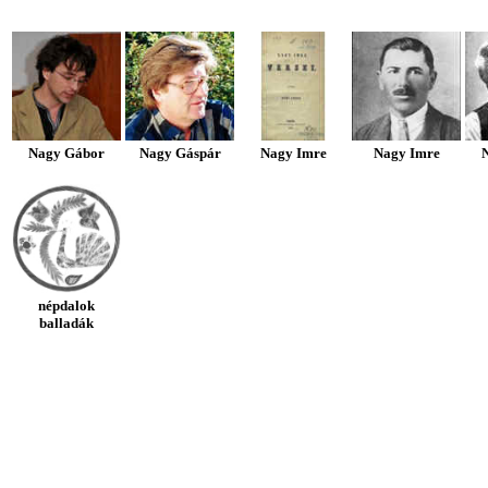
Nagy Gábor
Nagy Gáspár
Nagy Imre
Nagy Imre
N
népdalok
balladák