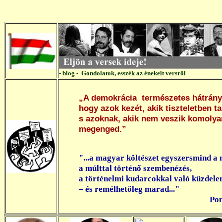
- blog - Gondolatok, esszék az énekelt versről
„A demokrácia természetes hátrán
hogy azok kezét, akik tiszteletben t
s azoknak, akik nem veszik komolya
megenged.”
Václav H
"...a magyar költészet egyszersmind a 
a múlttal történő szembenézés,
a történelmi kudarcokkal való küzdele
– és remélhetőleg marad..."
Pomogáts B