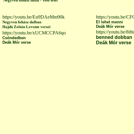
Negyven fohász dalai - első tétel
https://youtu.be/Eu9DAeMm90k
https://youtu.be/
Negyven fohász dalban
El lehet menni
Deák Mór verse
Hajdú Zoltán Levente versei
https://youtu.be/8i
https://youtu.be/xUCMCCPA6qo
benned dobban
Csöndedben
Deák Mór verse
Deák Mór verse