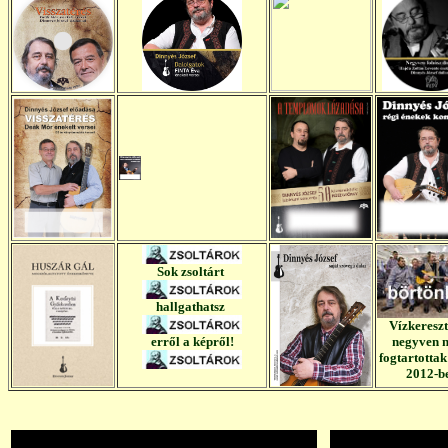
Sok zsoltárt
hallgathatsz
Vízkereszt
erről a képről!
negyven n
fogtartottak
2012-b