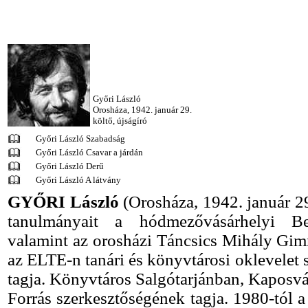
Győri László
Orosháza, 1942. január 29.
költő, újságíró
Győri László Szabadság
Győri László Csavar a járdán
Győri László Derű
Győri László A látvány
GYŐRI László
(Orosháza, 1942. január 29
tanulmányait a hódmezővásárhelyi B
valamint az orosházi Táncsics Mihály Gi
az ELTE-n tanári és könyvtárosi oklevelet 
tagja. Könyvtáros Salgótarjánban, Kaposvá
Forrás szerkesztőségének tagja. 1980-tól 