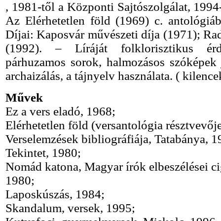
, 1981-től a Központi Sajtószolgálat, 1994
Az Elérhetetlen föld (1969) c. antológi
Díjai: Kaposvár művészeti díja (1971); Radn
(1992). – Líráját folklorisztikus érd
párhuzamos sorok, halmozásos szóképek j
archaizálás, a tájnyelv használata. ( kilence
Művek
Ez a vers eladó, 1968;
Elérhetetlen föld (versantológia résztvevőj
Verselemzések bibliográfiája, Tatabánya, 
Tekintet, 1980;
Nomád katona, Magyar írók elbeszélései cig
1980;
Laposkúszás, 1984;
Skandalum, versek, 1995;